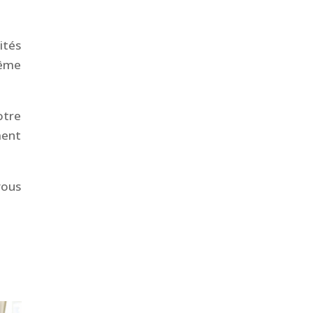
ités
même
otre
ment
vous