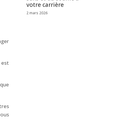
votre carrière
2 mars 2026
nger
 est
 que
tres
vous