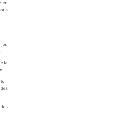
e en
vous
 jeu
.
e la
e.
, il
 des
 des