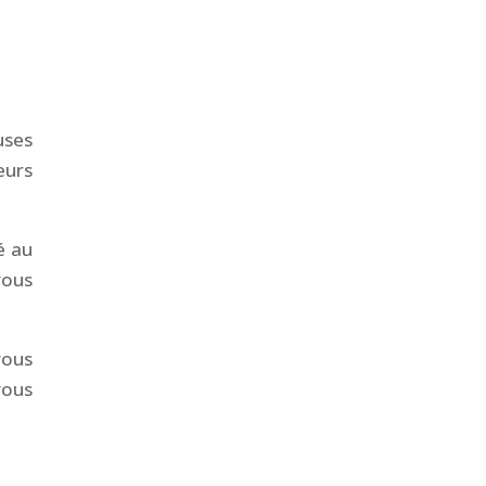
.
uses
eurs
é au
vous
vous
vous