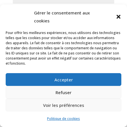
Notifiez-moi des commentaires à venir
Gérer le consentement aux
via émail. Vous pouvez aussi
vous abonner
cookies
sans commenter.
Pour offrir les meilleures expériences, nous utilisons des technologies
telles que les cookies pour stocker et/ou accéder aux informations
Envoyer le commentaire
des appareils. Le fait de consentir à ces technologies nous permettra
de traiter des données telles que le comportement de navigation ou
les ID uniques sur ce site. Le fait de ne pas consentir ou de retirer son
consentement peut avoir un effet négatif sur certaines caractéristiques
Nos derniers articles
et fonctions.
Accepter
Refuser
Voir les préférences
Politique de cookies