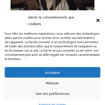
Gérer le consentement aux
Reconnaissance au travail : Redonner
cookies
du sens et du souffle à votre carrière
Pour offrir les meilleures expériences, nous utilisons des technologies
2 mars 2026
telles que les cookies pour stocker et/ou accéder aux informations
des appareils. Le fait de consentir à ces technologies nous permettra
de traiter des données telles que le comportement de navigation ou
les ID uniques sur ce site. Le fait de ne pas consentir ou de retirer son
consentement peut avoir un effet négatif sur certaines caractéristiques
et fonctions.
Accepter
Refuser
© 2012, Blog Bien-être au Travail.
Voir les préférences
Mentions légales
Créé par
Startivia
Politique de cookies