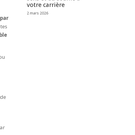
votre carrière
2 mars 2026
 par
utes
ble
 ou
 de
par