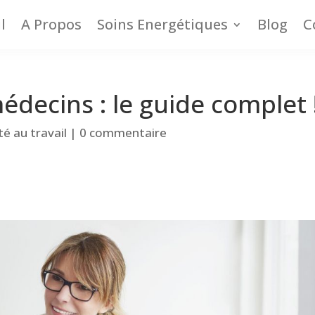
l
A Propos
Soins Energétiques
Blog
C
médecins : le guide complet 
té au travail
|
0 commentaire