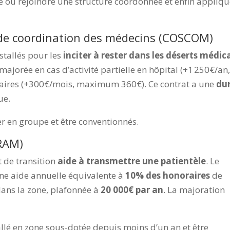
ou rejoindre une structure coordonnée et enfin appliqu
t de coordination des médecins (COSCOM)
stallés pour les
inciter à rester dans les déserts médi
 majorée en cas d’activité partielle en hôpital (+1 250€/an
aires (+300€/mois, maximum 360€). Ce contrat a une
du
ue.
r en groupe et être conventionnés.
TRAM)
 de transition
aide à transmettre une patientèle
. Le
une aide annuelle équivalente à
10% des honoraires
de
 dans la zone, plafonnée à
20 000€ par an
. La majoration
allé en zone sous-dotée depuis moins d’un an et être