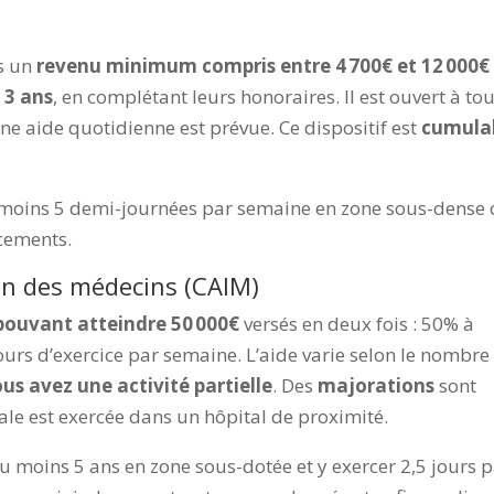
ns un
revenu minimum compris entre 4 700€ et 12 000€
 3 ans
, en complétant leurs honoraires. Il est ouvert à to
une aide quotidienne est prévue. Ce dispositif est
cumula
 moins 5 demi-journées par semaine en zone sous-dense
cements.
tion des médecins (CAIM)
 pouvant atteindre 50 000€
versés en deux fois : 50% à
jours d’exercice par semaine. L’aide varie selon le nombre
ous avez une activité partielle
. Des
majorations
sont
érale est exercée dans un hôpital de proximité.
au moins 5 ans en zone sous-dotée et y exercer 2,5 jours 