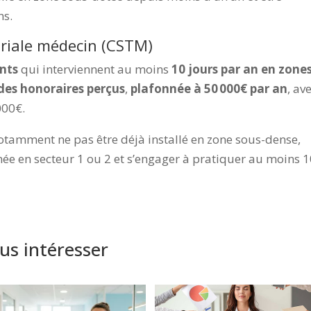
ns.
toriale médecin (CSTM)
ants
qui interviennent au moins
10 jours par an en zone
des honoraires perçus
,
plafonnée à 50 000€ par an
, av
000€.
 notamment ne pas être déjà installé en zone sous-dense,
nnée en secteur 1 ou 2 et s’engager à pratiquer au moins 
us intéresser