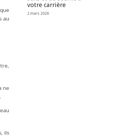
votre carrière
 que
2 mars 2026
s au
tre,
a ne
.
reau
 ils