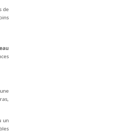
s de
oins
eau
nces
 une
ras,
u un
bles