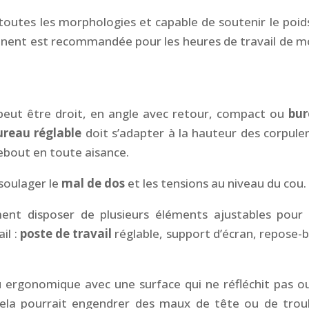
toutes les morphologies et capable de soutenir le poid
anent est recommandée pour les heures de travail de m
i peut être droit, en angle avec retour, compact ou
bur
ureau réglable
doit s’adapter à la hauteur des corpule
ebout en toute aisance.
soulager le
mal de dos
et les tensions au niveau du cou.
nt disposer de plusieurs éléments ajustables pour
il :
poste de travail
réglable, support d’écran, repose-b
eau ergonomique avec une surface qui ne réfléchit pas o
, cela pourrait engendrer des maux de tête ou de trou