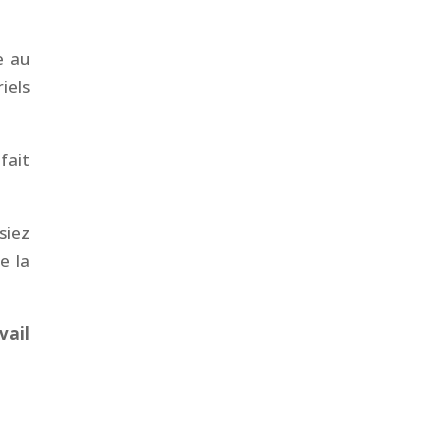
e au
iels
fait
siez
e la
vail