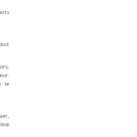
ants
doit
irs,
eur.
e le
ier,
liné