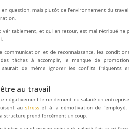
en question, mais plutôt de l’environnement du travail
ration.
tit véritablement, et qui en retour, est mal rétribué ne 
l.
de communication et de reconnaissance, les condition
e des tâches à accomplir, le manque de promotio
ne saurait de même ignorer les conflits fréquents e
être au travail
te négativement le rendement du salarié en entreprise
nduisent au
stress
et à la démotivation de l’employé,
la structure prend forcément un coup.
nté physique et psychologique du salarié fait aussi face