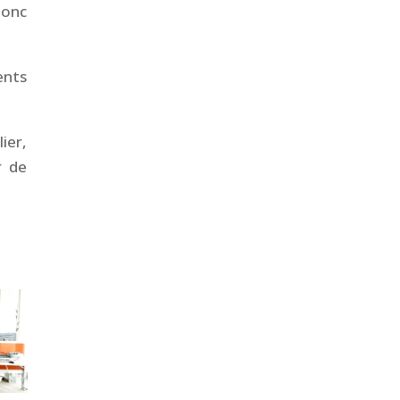
donc
ents
ier,
r de