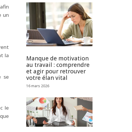
afin
e un
vent
t la
Manque de motivation
au travail : comprendre
et agir pour retrouver
e se
votre élan vital
16 mars 2026
c le
 que