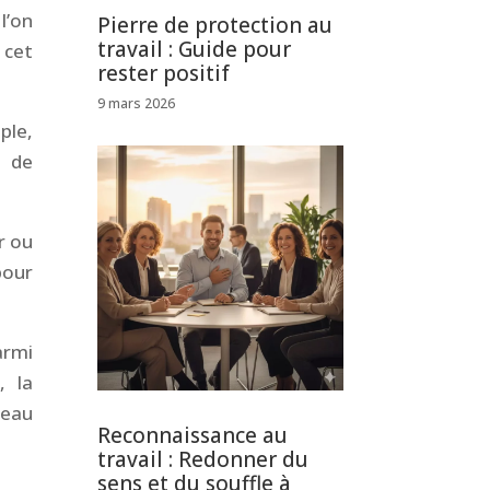
l’on
Pierre de protection au
travail : Guide pour
 cet
rester positif
9 mars 2026
ple,
u de
r ou
pour
armi
, la
seau
Reconnaissance au
travail : Redonner du
sens et du souffle à