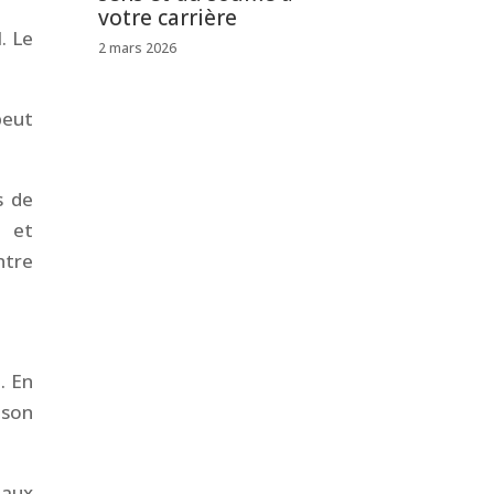
votre carrière
. Le
2 mars 2026
peut
s de
n et
ntre
. En
 son
 aux