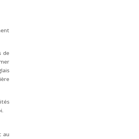
ment
s de
rmer
lais
ière
ités
i.
t au