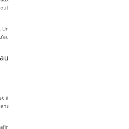
tout
. Un
u’au
 au
et à
sans
afin