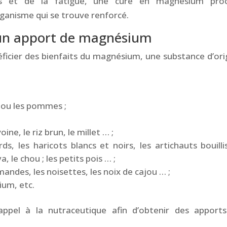
s et de la fatigue, une cure en magnésium pro
rganisme qui se trouve renforcé.
 un apport de magnésium
ficier des bienfaits du magnésium, une substance d’ori
 ou les pommes ;
ine, le riz brun, le millet … ;
, les haricots blancs et noirs, les artichauts bouillis
ya, le chou ; les petits pois … ;
amandes, les noisettes, les noix de cajou … ;
ium, etc.
appel à la nutraceutique afin d’obtenir des apport