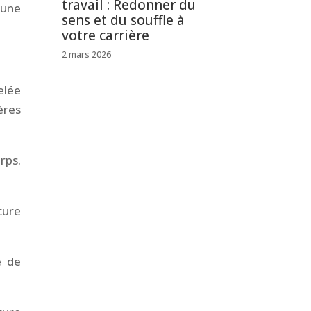
travail : Redonner du
 une
sens et du souffle à
votre carrière
2 mars 2026
elée
ères
rps.
cure
e de