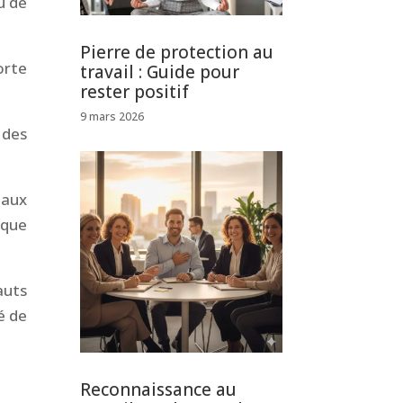
u de
Pierre de protection au
orte
travail : Guide pour
rester positif
9 mars 2026
 des
maux
oque
auts
é de
Reconnaissance au