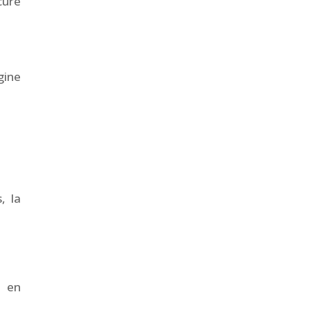
cure
gine
, la
s en