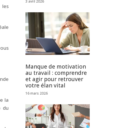
3 avril 2026
 les
éale
vous
Manque de motivation
au travail : comprendre
et agir pour retrouver
onde
votre élan vital
16 mars 2026
e la
e du